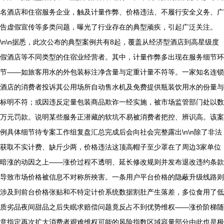
名酒店和住宿服务企业，触及计量作弊、价格违法、不履行安全义务、广
告虚假宣传等多类问题，曝光了行业存在的典型顽疾，引起广泛关注。
\n\n据悉，此次公布的典型案例共有8起，覆盖从经济型酒店到高星级度
假酒店等不同类型的住宿业经营者。其中，计量作弊多出现在服务细节环
节——如旅客用水的外包装标注净含量与定重计量不符等。一家知名连锁
酒店的消费者投诉其公用场所自动售水机及免费提供瓶装饮用水的份量与
标明不符；或因违反定量包装商品欺诈一经实施，被市场监管部门处以数
万元罚款。说明某些服务正潜藏的软坑不易被消费者把控、辨识高。该案
例具体细节待专案工作组复盘汇总完成后会向社会完整露出\n\n除了非法
获取不实计费、缺斤少两，价格违法这顶高帽子至少罩在了周边3家单位
暗涨的动因之上——涨价过程不透明、延长修改规则并发布退改违约条款
导致市场价格被信息不对称所殃害。一条用户平台价格的隐蔽升级线路则
涉及到前台价格张贴和不特定计价系统数据割肚产生落差，多位食用了低
质劣品夜间甜品之后失眠求赔偿问题竟反占不到优势维权——涨价阶梯随
意指定再次扩大消费者艰难维权可能的风险指数区域容量部分由此也是极