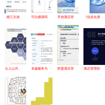
曲江文旅
可白嫖源码
齐创酒店管
《信息化酒
大唐芙蓉园
23236酒店
理软件安装
店管理》
景区将于8
管理系统的
全流程详解
——高等职
月1日实施
设计与实现
（附关键截
业教育“十
免费预约入
案例分析
图）
二五”规划
园 预计对
附源码
教材的深度
公司经营产
解析与行业
生一定影响
前瞻
云入山河，
卓越服务与
联盟酒店管
酒店管理的
丽世而来
精细运营
理系统 2.0
未来之道
Opera for
酒店管理的
官方版 提
数智融合的
China助力
核心艺术
升酒店运营
力量与效益
中国首家茶
效率的智能
马道奔子栏
选择