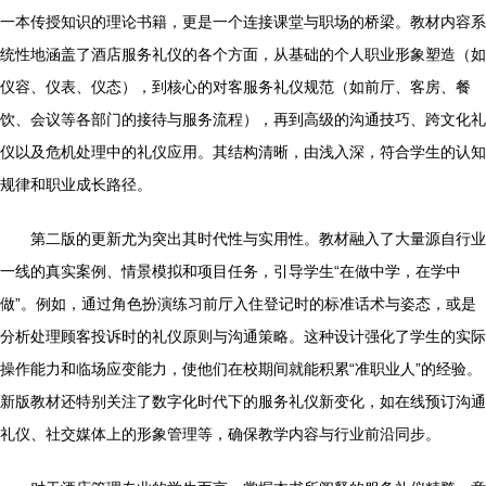
一本传授知识的理论书籍，更是一个连接课堂与职场的桥梁。教材内容系
统性地涵盖了酒店服务礼仪的各个方面，从基础的个人职业形象塑造（如
仪容、仪表、仪态），到核心的对客服务礼仪规范（如前厅、客房、餐
饮、会议等各部门的接待与服务流程），再到高级的沟通技巧、跨文化礼
仪以及危机处理中的礼仪应用。其结构清晰，由浅入深，符合学生的认知
规律和职业成长路径。
第二版的更新尤为突出其时代性与实用性。教材融入了大量源自行业
一线的真实案例、情景模拟和项目任务，引导学生“在做中学，在学中
做”。例如，通过角色扮演练习前厅入住登记时的标准话术与姿态，或是
分析处理顾客投诉时的礼仪原则与沟通策略。这种设计强化了学生的实际
操作能力和临场应变能力，使他们在校期间就能积累“准职业人”的经验。
新版教材还特别关注了数字化时代下的服务礼仪新变化，如在线预订沟通
礼仪、社交媒体上的形象管理等，确保教学内容与行业前沿同步。