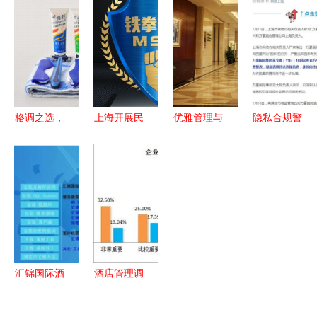
度的美学与
匠心雕琢酒
理的未来图
奋进开新局
规范视觉导
店服务新篇
景
酒店管理的
航
章
标杆与未来
路径
格调之选，
上海开展民
优雅管理与
隐私合规警
舒适之源
生领域案件
卓越体验
钟再响 万
郑州美易酒
查办专项行
——深航酒
豪酒店中国
店用品的洗
动，第五批
店管理公司
区App被责
漱解决方案
典型案例公
官网速递
令关停一周
新典范
布聚焦酒店
的法律与行
管理行业
业启示
汇锦国际酒
酒店管理调
店管理系统
研 近六成
赋能酒店管
经济型酒店