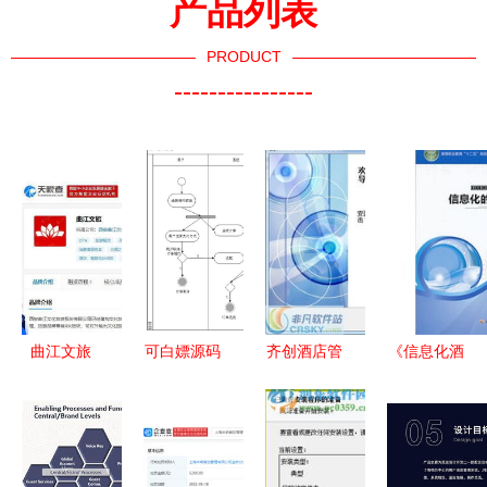
产品列表
PRODUCT
----------------
曲江文旅
可白嫖源码
齐创酒店管
《信息化酒
大唐芙蓉园
23236酒店
理软件安装
店管理》
景区将于8
管理系统的
全流程详解
——高等职
月1日实施
设计与实现
（附关键截
业教育“十
免费预约入
案例分析
图）
二五”规划