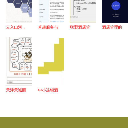
园 预计对
附源码
教材的深度
公司经营产
解析与行业
生一定影响
前瞻
云入山河，
卓越服务与
联盟酒店管
酒店管理的
丽世而来
精细运营
理系统 2.0
未来之道
Opera for
酒店管理的
官方版 提
数智融合的
China助力
核心艺术
升酒店运营
力量与效益
中国首家茶
效率的智能
马道奔子栏
选择
丽世酒店顺
利上线
天津天诚丽
中小连锁酒
筠酒店
店管理系统
2019第101
的智能化转
届天津全国
型 以住哲
糖酒会酒店
酒店软件为